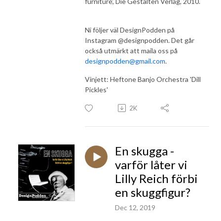
furniture’, Die Gestalten Verlag, 2010.
Ni följer väl DesignPodden på
Instagram @designpodden. Det går
också utmärkt att maila oss på
designpodden@gmail.com
.
Vinjett: Heftone Banjo Orchestra 'Dill
Pickles'
2K
En skugga -
varför låter vi
Lilly Reich förbi
en skuggfigur?
Dec 12, 2019