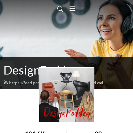
DesignPodden
https://feed.podbean.com/designpodden/feed.xml