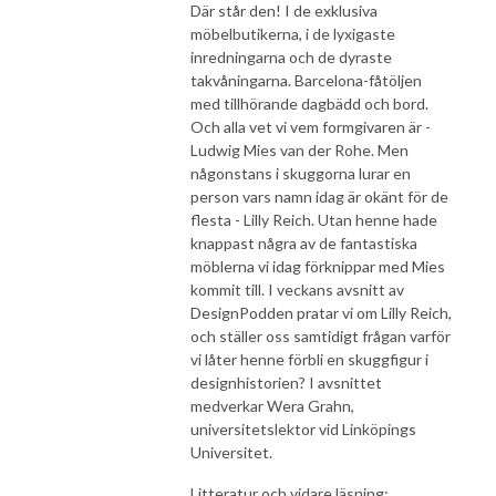
Där står den! I de exklusiva
möbelbutikerna, i de lyxigaste
inredningarna och de dyraste
takvåningarna. Barcelona-fåtöljen
med tillhörande dagbädd och bord.
Och alla vet vi vem formgivaren är -
Ludwig Mies van der Rohe. Men
någonstans i skuggorna lurar en
person vars namn idag är okänt för de
flesta - Lilly Reich. Utan henne hade
knappast några av de fantastiska
möblerna vi idag förknippar med Mies
kommit till. I veckans avsnitt av
DesignPodden pratar vi om Lilly Reich,
och ställer oss samtidigt frågan varför
vi låter henne förbli en skuggfigur i
designhistorien? I avsnittet
medverkar Wera Grahn,
universitetslektor vid Linköpings
Universitet.
Litteratur och vidare läsning: