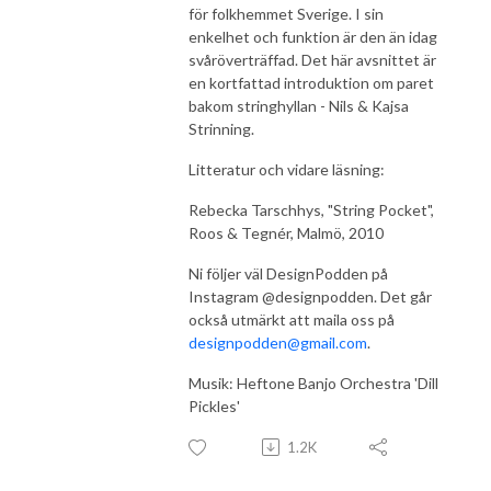
för folkhemmet Sverige. I sin
enkelhet och funktion är den än idag
svåröverträffad. Det här avsnittet är
en kortfattad introduktion om paret
bakom stringhyllan - Nils & Kajsa
Strinning.
Litteratur och vidare läsning:
Rebecka Tarschhys, "String Pocket",
Roos & Tegnér, Malmö, 2010
Ni följer väl DesignPodden på
Instagram @designpodden. Det går
också utmärkt att maila oss på
designpodden@gmail.com
.
Musik: Heftone Banjo Orchestra 'Dill
Pickles'
1.2K