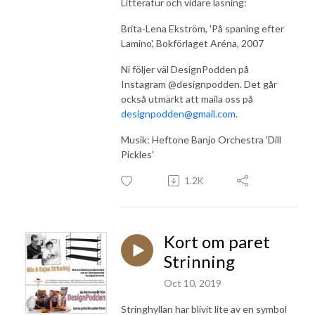
Litteratur och vidare läsning:
Brita-Lena Ekström, 'På spaning efter
Lamino', Bokförlaget Aréna, 2007
Ni följer väl DesignPodden på
Instagram @designpodden. Det går
också utmärkt att maila oss på
designpodden@gmail.com
.
Musik: Heftone Banjo Orchestra 'Dill
Pickles'
1.2K
Kort om paret
Strinning
Oct 10, 2019
Stringhyllan har blivit lite av en symbol