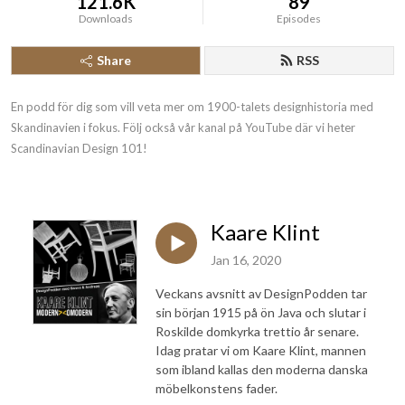
121.6K
89
Downloads
Episodes
Share
RSS
En podd för dig som vill veta mer om 1900-talets designhistoria med 
Skandinavien i fokus. Följ också vår kanal på YouTube där vi heter 
Scandinavian Design 101!
Kaare Klint
Jan 16, 2020
Veckans avsnitt av DesignPodden tar
sin början 1915 på ön Java och slutar i
Roskilde domkyrka trettio år senare.
Idag pratar vi om Kaare Klint, mannen
som ibland kallas den moderna danska
möbelkonstens fader.