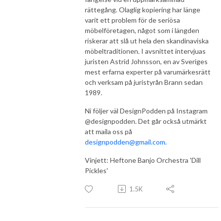
rättegång. Olaglig kopiering har länge
varit ett problem för de seriösa
möbelföretagen, något som i längden
riskerar att slå ut hela den skandinaviska
möbeltraditionen. I avsnittet intervjuas
juristen Astrid Johnsson, en av Sveriges
mest erfarna experter på varumärkesrätt
och verksam på juristyrån Brann sedan
1989.
Ni följer väl DesignPodden på Instagram
@designpodden. Det går också utmärkt
att maila oss på
designpodden@gmail.com
.
Vinjett: Heftone Banjo Orchestra 'Dill
Pickles'
1.5K