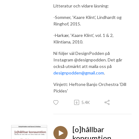
Litteratur och vidare läsning:
-Sommer, ‘Kaare Klint’, Lindhardt og
Ringhof, 2015.
-Harkær, ‘Kaare Klint’, vol. 1 & 2,
Klintiana, 2010.
Ni följer väl DesignPodden på
Instagram @designpodden. Det går
också utmärkt att maila oss på
designpodden@gmail.com
.
Vinjett: Heftone Banjo Orchestra 'Dill
Pickles'
5.4K
[o]hållbar
konsumtion