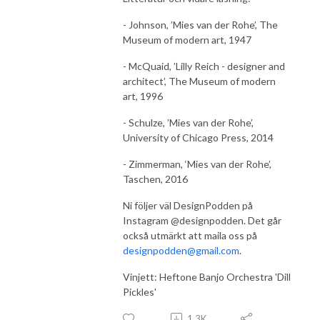
- Johnson, ’Mies van der Rohe’, The
Museum of modern art, 1947
- McQuaid, ’Lilly Reich - designer and
architect’, The Museum of modern
art, 1996
- Schulze, ’Mies van der Rohe’,
University of Chicago Press, 2014
- Zimmerman, ‘Mies van der Rohe’,
Taschen, 2016
Ni följer väl DesignPodden på
Instagram @designpodden. Det går
också utmärkt att maila oss på
designpodden@gmail.com
.
Vinjett: Heftone Banjo Orchestra 'Dill
Pickles'
1.3K