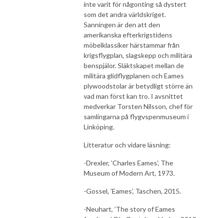
inte varit för någonting så dystert
som det andra världskriget.
Sanningen är den att den
amerikanska efterkrigstidens
möbelklassiker härstammar från
krigsflygplan, slagskepp och militära
benspjälor. Släktskapet mellan de
militära glidflygplanen och Eames
plywoodstolar är betydligt större än
vad man först kan tro. I avsnittet
medverkar Torsten Nilsson, chef för
samlingarna på flygvspenmuseum i
Linköping.
Litteratur och vidare läsning:
-Drexler, ’Charles Eames’, The
Museum of Modern Art, 1973.
-Gossel, ’Eames’, Taschen, 2015.
-Neuhart, ’The story of Eames