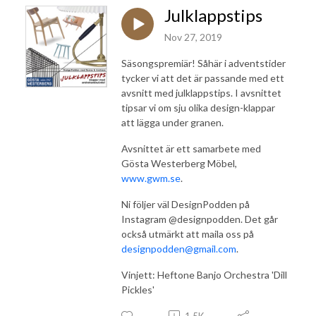
Julklappstips
Nov 27, 2019
Säsongspremiär! Såhär i adventstider
tycker vi att det är passande med ett
avsnitt med julklappstips. I avsnittet
tipsar vi om sju olika design-klappar
att lägga under granen.
Avsnittet är ett samarbete med
Gösta Westerberg Möbel,
www.gwm.se
.
Ni följer väl DesignPodden på
Instagram @designpodden. Det går
också utmärkt att maila oss på
designpodden@gmail.com
.
Vinjett: Heftone Banjo Orchestra 'Dill
Pickles'
1.5K